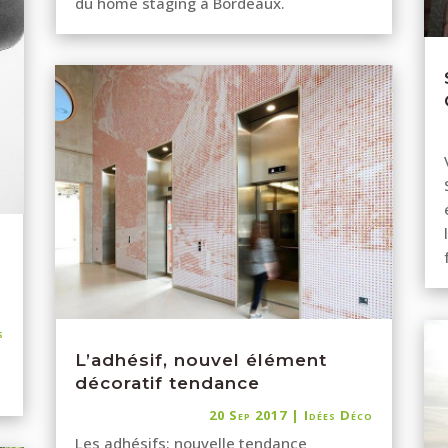
du home staging à Bordeaux.
s
L’adhésif, nouvel élément
décoratif tendance
20 Sep 2017
|
Idées Déco
Les adhésifs: nouvelle tendance