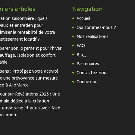
iers articles
Navigation
ation saisonnière : quels
Accueil
vaux et entretien pour
Qui sommes-nous ?
imiser la rentabilité de votre
Nos réalisations
estissement locatif ?
FAQ
parer son logement pour l’hiver
Blog
hauffage, isolation et confort
able
Partenaires
isans : Protégez votre activité
Contactez-nous
c une prévoyance sur-mesure
Connexion
ce à AlloMarcel
our sur Révélations 2025 : Une
nnale dédiée à la création
temporaine et aux savoir-faire
xception