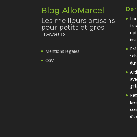
Blog AlloMarcel
Dern
Loc
Les meilleurs artisans
tra
pour petits et gros
opt
travaux!
inv
Pré
Mentions légales
: c
CGV
dur
Art
ave
grâ
Ret
bie
con
d’e