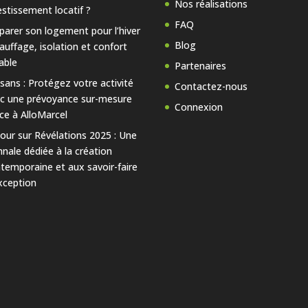
Nos réalisations
estissement locatif ?
FAQ
parer son logement pour l’hiver
Blog
hauffage, isolation et confort
able
Partenaires
isans : Protégez votre activité
Contactez-nous
c une prévoyance sur-mesure
Connexion
ce à AlloMarcel
our sur Révélations 2025 : Une
nnale dédiée à la création
temporaine et aux savoir-faire
xception