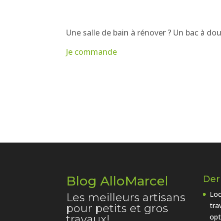
Une salle de bain à rénover ? Un bac à do
Je commande
Blog AlloMarcel
Dern
Loc
Les meilleurs artisans
tra
pour petits et gros
opt
travaux!