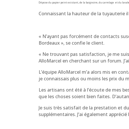
Dépose du papier peint existant, de la baignoire, du carrelage et du lavabo
Connaissant la hauteur de la tuyauterie il
« N’ayant pas forcément de contacts susce
Bordeaux », se confie le client.
« Ne trouvant pas satisfaction, je me suis 
AlloMarcel en cherchant sur un forum. J’ai c
L’équipe AlloMarcel m’a alors mis en con
je connaissais plus ou moins les prix du m
Les artisans ont été à l’écoute de mes be
que les choses soient bien faites. D’autant
Je suis très satisfait de la prestation et
supplémentaires. J’ai également apprécié le