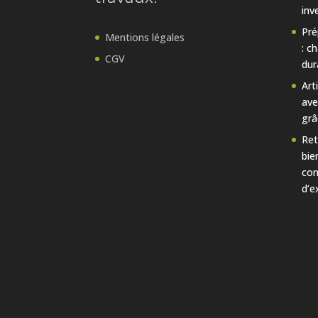
inv
Pré
Mentions légales
: c
CGV
dur
Art
ave
grâ
Ret
bie
con
d’e