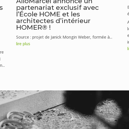
AlloMarcel annonce un
partenariat exclusif avec
s
l’École HOME et les
architectes d’intérieur
HOMER® !
e
Source : projet de Janick Mongin Weber, formée à...
i
lire plus
l
re
x
...