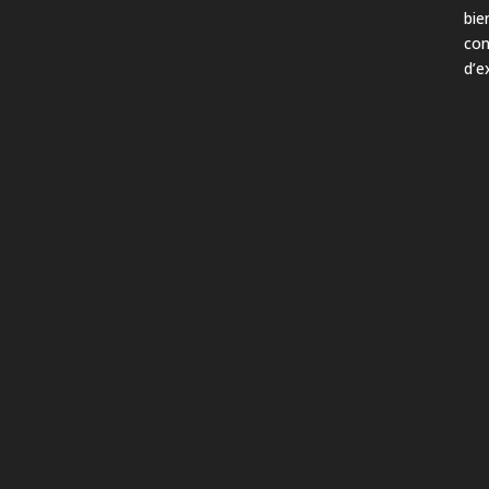
bie
con
d’e