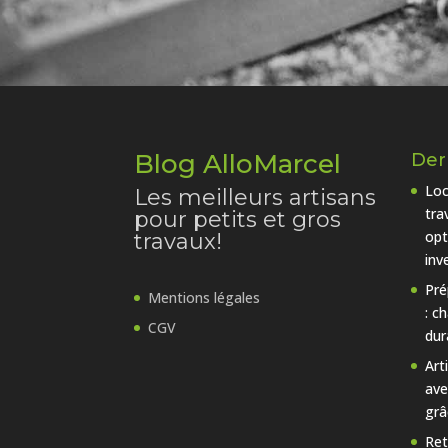
Blog AlloMarcel
Dern
Loc
Les meilleurs artisans
tra
pour petits et gros
opt
travaux!
inv
Pré
Mentions légales
: c
CGV
dur
Art
ave
grâ
Ret