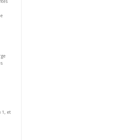
ntes
le
rge
es
 1, et