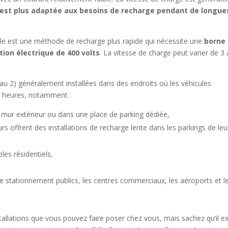
 est plus adaptée aux besoins de recharge pendant de longue
e est une méthode de recharge plus rapide qui nécessite une
borne
ion électrique de 400 volts
. La vitesse de charge peut varier de 3 
au 2) généralement installées dans des endroits où les véhicules
rs heures, notamment :
n mur extérieur ou dans une place de parking dédiée,
rs offrent des installations de recharge lente dans les parkings de leur
les résidentiels,
 de stationnement publics, les centres commerciaux, les aéroports et l
stallations que vous pouvez faire poser chez vous, m
ais sachez qu’il e