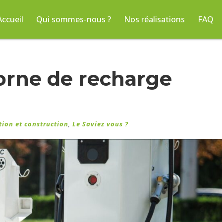
Accueil
Qui sommes-nous ?
Nos réalisations
FAQ
borne de recharge
ion et construction
,
Le Saviez vous ?