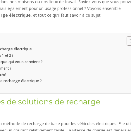
dans nos maisons ou nos lieux de travail. Saviez-vous que vous pouv
er, mais également pour un usage professionnel ? Voyons ensemble
rge électrique
, et tout ce qu’il faut savoir à ce sujet.
echarge électrique
 1 et 2 ?
ique qui vous convient ?
ement ?
arché
 de recharge électrique ?
es de solutions de recharge
a méthode de recharge de base pour les véhicules électriques. Elle uti
vec un courant relativement faible. La vitesse de charge est général