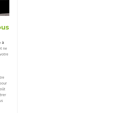
ous
e à
et ne
 votre
tre
pour
coût
érer
us