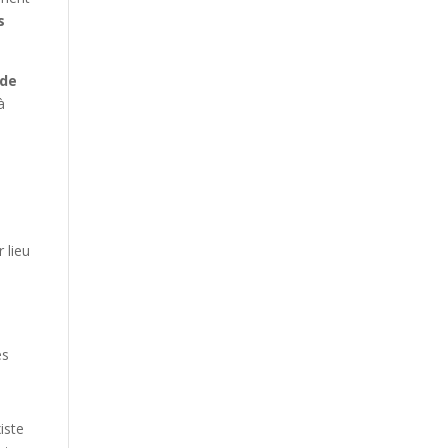
s
 de
à
 lieu
es
xiste