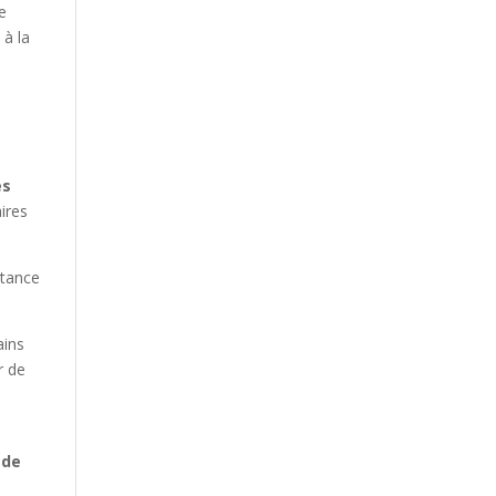
de
 à la
es
ires
stance
ains
r de
 de