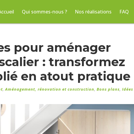
Accueil
Qui sommes-nous ?
Nos réalisations
FAQ
ées pour aménager
scalier : transformez
lié en atout pratique 
nt
,
Aménagement, rénovation et construction
,
Bons plans
,
Idées