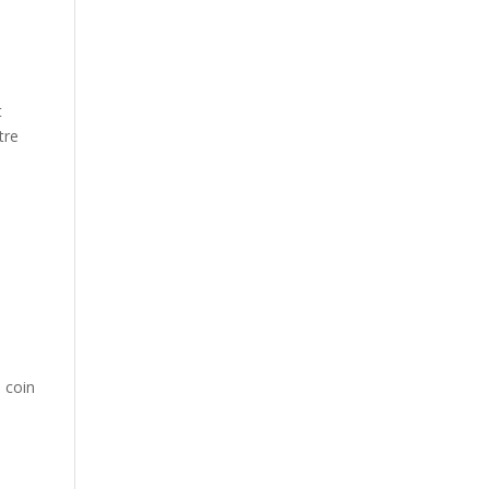
t
tre
 coin