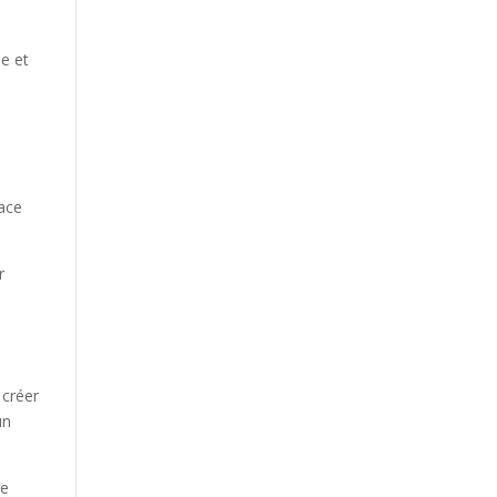
le et
u
lace
r
 créer
un
re