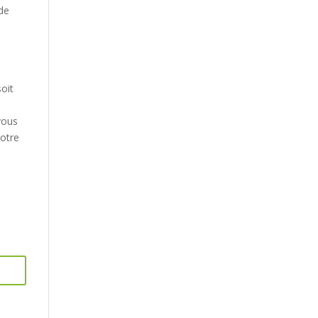
de
oit
t
vous
votre