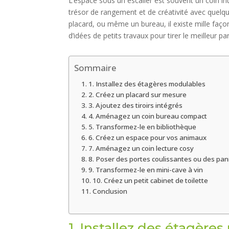
L’espace sous un escalier est souvent un coin inu
trésor de rangement et de créativité avec quelqu
placard, ou même un bureau, il existe mille façons
d’idées de petits travaux pour tirer le meilleur pa
Sommaire
1. Installez des étagères modulables
2. Créez un placard sur mesure
3. Ajoutez des tiroirs intégrés
4. Aménagez un coin bureau compact
5. Transformez-le en bibliothèque
6. Créez un espace pour vos animaux
7. Aménagez un coin lecture cosy
8. Poser des portes coulissantes ou des pa
9. Transformez-le en mini-cave à vin
10. Créez un petit cabinet de toilette
Conclusion
1. Installez des étagère