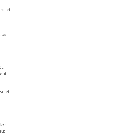
rme et
es
vous
et.
jout
se et
cker
eut