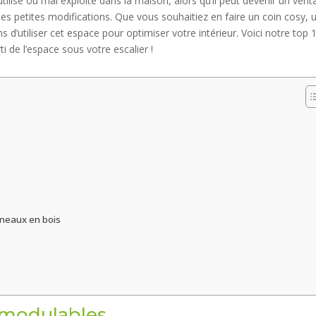
tilisé ou mal exploité dans la maison, alors qu’il peut devenir un vérit
es petites modifications. Que vous souhaitiez en faire un coin cosy, 
 d’utiliser cet espace pour optimiser votre intérieur. Voici notre top 
rti de l’espace sous votre escalier !
nneaux en bois
s modulables