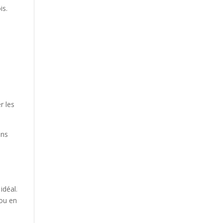
is.
s
r les
ans
idéal.
 ou en