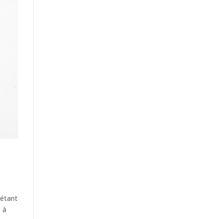
 étant
e à