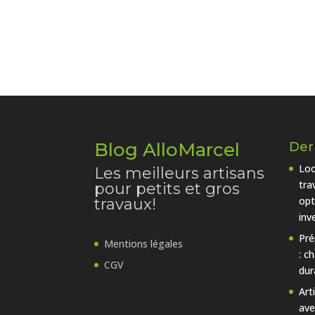
Blog AlloMarcel
Dern
Loc
Les meilleurs artisans
tra
pour petits et gros
opt
travaux!
inv
Pré
Mentions légales
: c
CGV
dur
Art
ave