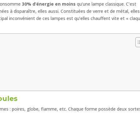
et consomme
30% d’énergie en moins
qu’une lampe classique. C’est
s à disparaître, elles aussi. Constituées de verre et de métal, elles
cipal inconvénient de ces lampes est qu’elles chauffent vite et « claq
oules
rmes : poires, globe, flamme, etc. Chaque forme possède deux sorte