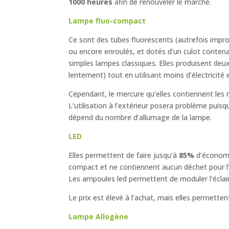
1000 heures
afin de renouveler le marché.
Lampe fluo-compact
Ce sont des tubes fluorescents (autrefois impro
ou encore enroulés, et dotés d’un culot conten
simples lampes classiques. Elles produisent deu
lentement) tout en utilisant moins d’électricit
Cependant, le mercure qu’elles contiennent les r
L’utilisation à l’extérieur posera problème puisq
dépend du nombre d’allumage de la lampe.
LED
Elles permettent de faire jusqu’à
85%
d’économi
compact et ne contiennent aucun déchet pour l
Les ampoules led permettent de moduler l’éclai
Le prix est élevé à l’achat, mais elles permet
Lampe Allogène