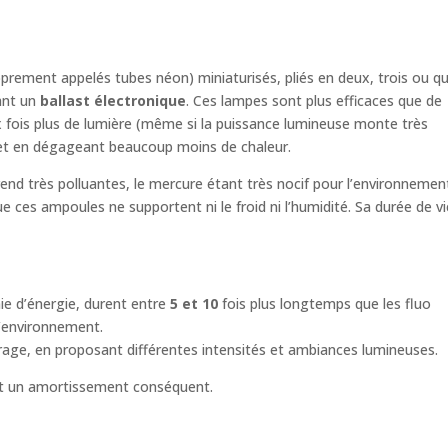
prement appelés tubes néon) miniaturisés, pliés en deux, trois ou qu
ant un
ballast électronique
. Ces lampes sont plus efficaces que de
x fois plus de lumière (même si la puissance lumineuse monte très
é et en dégageant beaucoup moins de chaleur.
end très polluantes, le mercure étant très nocif pour l’environnemen
ue ces ampoules ne supportent ni le froid ni l’humidité. Sa durée de v
e d’énergie, durent entre
5 et 10
fois plus longtemps que les fluo
’environnement.
rage, en proposant différentes intensités et ambiances lumineuses.
tent un amortissement conséquent.