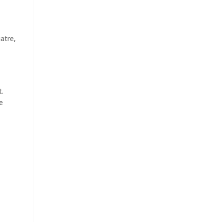
atre,
t.
ie