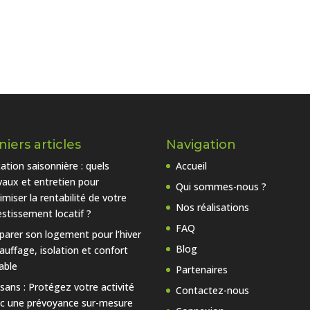
iers articles
Navigation
ation saisonnière : quels
Accueil
vaux et entretien pour
Qui sommes-nous ?
imiser la rentabilité de votre
Nos réalisations
estissement locatif ?
FAQ
parer son logement pour l’hiver
Blog
hauffage, isolation et confort
able
Partenaires
isans : Protégez votre activité
Contactez-nous
c une prévoyance sur-mesure