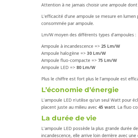
Attention à ne jamais choisir une ampoule dont l
L’efficacité d’une ampoule se mesure en lumen par
consommée par ampoule.
Lm/W moyen des différents types d’ampoules :
Ampoule à incandescence =>
25 Lm/W
Ampoule halogène =>
30 Lm/W
Ampoule fluo-compacte =>
75 Lm/W
Ampoule LED =>
80 Lm/W
Plus le chiffre est fort plus le l’ampoule est effi
L’économie d’énergie
L’ampoule LED n’utilise qu’un seul Watt pour écla
placent juste au milieu avec
45 watt
. La fluo co
La durée de vie
L’ampoule LED possède la plus grande durée de v
incandescence, elle arrive loin derrière avec une