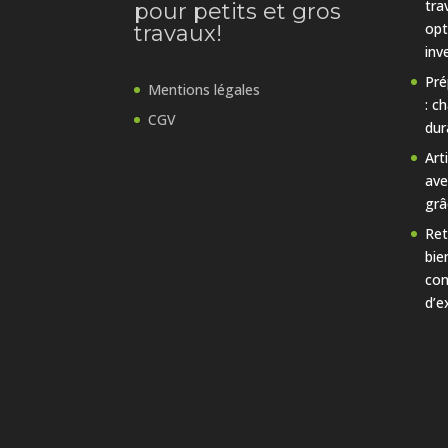
tra
pour petits et gros
opt
travaux!
inv
Pré
Mentions légales
: c
CGV
dur
Art
ave
grâ
Ret
bie
con
d’e