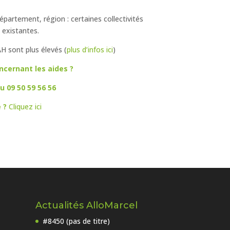
artement, région : certaines collectivités
 existantes.
AH sont plus élevés (
plus d’infos ici
)
ncernant les aides ?
 09 50 59 56 56
e ?
Cliquez ici
Actualités AlloMarcel
#8450 (pas de titre)