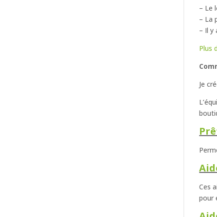
– Le 
– La 
– Il 
Plus d
Comm
Je cr
L’équ
bouti
Prê
Perme
Aid
Ces a
pour 
Aid