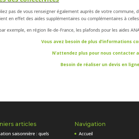
liez pas de vous renseigner également auprès de votre commune, dép
ient en effet des aides supplémentaires ou complémentaires à celles
 par exemple, en région Ile-de-France, les plafonds pour les aides AN
Vous avez besoin de plus d’informations co
N’attendez plus pour nous contacter au
Besoin de réaliser un devis en lign
iers articles
Navigation
ation saisonnière : quels
Accueil