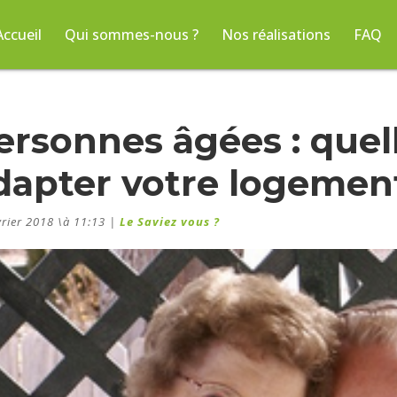
Accueil
Qui sommes-nous ?
Nos réalisations
FAQ
ersonnes âgées : quel
dapter votre logement
vrier 2018 \à 11:13
|
Le Saviez vous ?