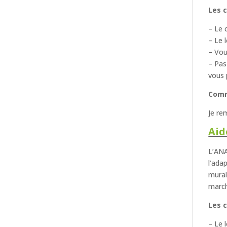
Les c
– Le 
– Le 
– Vou
– Pas
vous 
Comm
Je re
Aid
L’ANA
l’ada
mural
march
Les c
– Le 