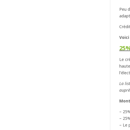
Peu d
adapt
Crédi
Voici
25%
Le cr
haute
l’éle
La li
auprè
Mont
– 25%
– 25%
– Le 