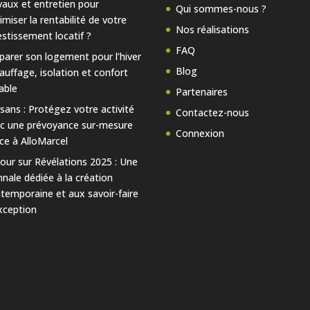
vaux et entretien pour
Qui sommes-nous ?
imiser la rentabilité de votre
Nos réalisations
estissement locatif ?
FAQ
parer son logement pour l’hiver
Blog
hauffage, isolation et confort
able
Partenaires
isans : Protégez votre activité
Contactez-nous
c une prévoyance sur-mesure
Connexion
ce à AlloMarcel
our sur Révélations 2025 : Une
nnale dédiée à la création
temporaine et aux savoir-faire
xception