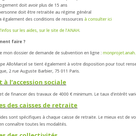
logement doit avoir plus de 15 ans
personne doit être retraitée au régime général
y a également des conditions de ressources
à consulter ici
’infos sur les aides, sur le site de l’ANAH
.
ent faire ?
ée mon dossier de demande de subvention en ligne :
monprojet.anah.
ipe AlloMarcel se tient également à votre disposition pour tout ren
que, 2 rue Auguste Barbier, 75 011 Paris.
t à l’accession sociale
t de financer des travaux de 4000 € minimum. Le taux d’intérêt varie
es des caisses de retraite
ides sont spécifiques à chaque caisse de retraite. Le mieux est de vo
en connaître toutes les modalités.
es des coll
ectivités