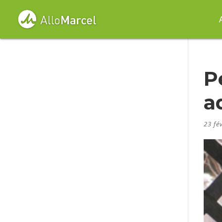
P
a
23 fé