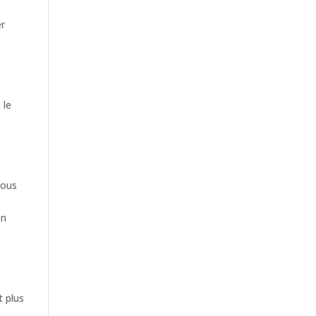
er
 le
vous
en
t plus