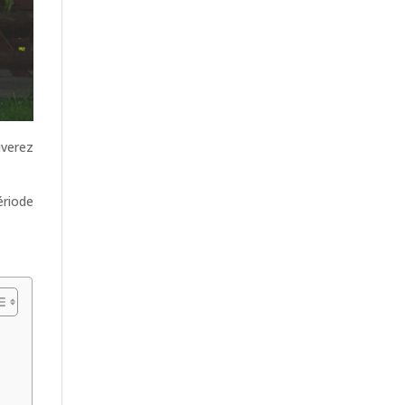
uverez
ériode