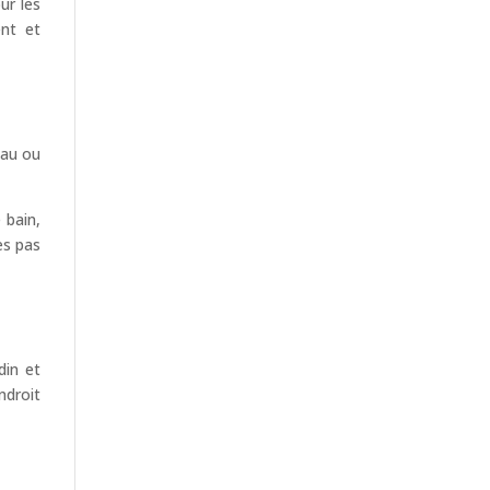
ur les
ent et
eau ou
 bain,
es pas
din et
ndroit