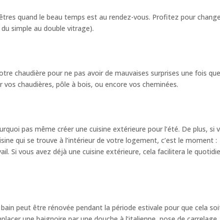
nêtres quand le beau temps est au rendez-vous. Profitez pour chang
 du simple au double vitrage).
votre chaudière pour ne pas avoir de mauvaises surprises une fois que
ser vos chaudières, pôle à bois, ou encore vos cheminées.
urquoi pas même créer une cuisine extérieure pour l’été. De plus, si 
sine qui se trouve à l’intérieur de votre logement, c’est le moment :
. Si vous avez déjà une cuisine extérieure, cela facilitera le quotidi
e bain peut être rénovée pendant la période estivale pour que cela soi
emplacer une baignoire par une douche à l’italienne, pose de carrelage