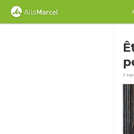
Ê
p
3 sep