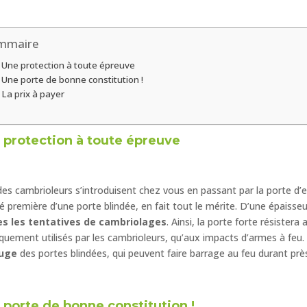
mmaire
Une protection à toute épreuve
Une porte de bonne constitution !
La prix à payer
 protection à toute épreuve
es cambrioleurs s’introduisent chez vous en passant par la porte d’e
té première d’une porte blindée, en fait tout le mérite. D’une épaiss
es les tentatives de cambriolages
. Ainsi, la porte forte résister
iquement utilisés par les cambrioleurs, qu’aux impacts d’armes à feu. 
fuge
des portes blindées, qui peuvent faire barrage au feu durant prè
 porte de bonne constitution !