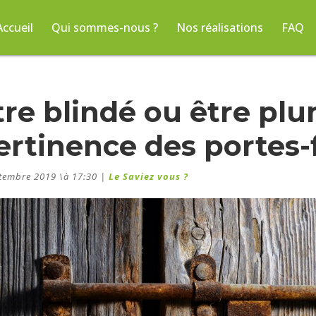
Accueil
Qui sommes-nous ?
Nos réalisations
FAQ
tre blindé ou être plu
ertinence des portes-
tembre 2019 \à 17:30
|
Le Saviez vous ?