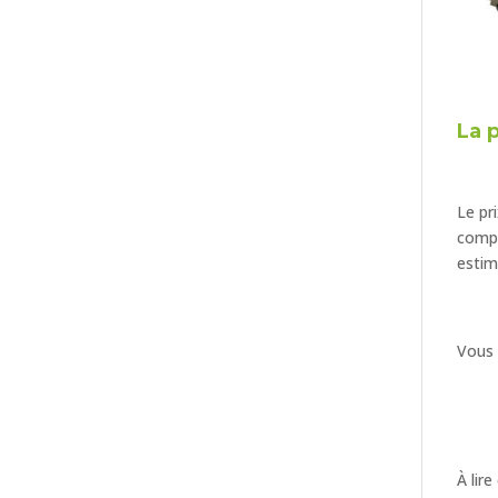
La 
Le pr
compr
estim
Vous 
À lir