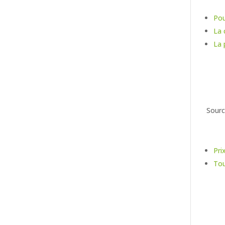
Pou
La 
La 
Sourc
Pri
Tou