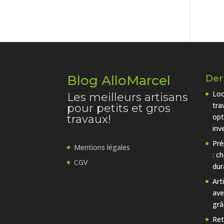
Blog AlloMarcel
Dern
Loc
Les meilleurs artisans
tra
pour petits et gros
opt
travaux!
inv
Pré
Mentions légales
: c
CGV
dur
Art
ave
grâ
Ret