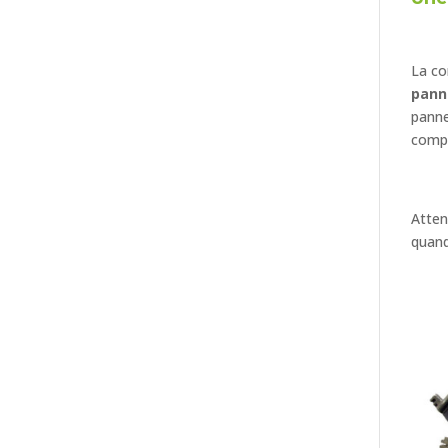
La co
pann
panne
comp
Atten
quand