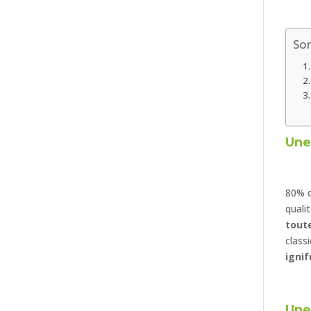
So
Une
80% d
quali
tout
class
igni
Une