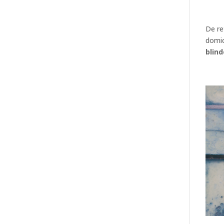
De re
domic
blin