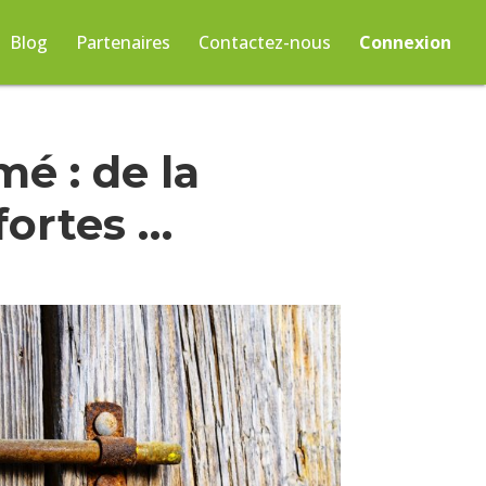
Blog
Partenaires
Contactez-nous
Connexion
mé : de la
fortes …