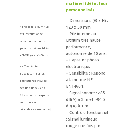
matériel (détecteur
personnalisé)
– Dimensions (Ø x H) :
120 x 50 mm.
* Prix pour la fourniture
– Pile interne au
et l’installation de
Lithium très haute
détecteurs de fumée
performance,
personnalisés certifiés
autonomie de 10 ans.
AFNOR, garantis 5 ans.
– Capteur : photo
électronique.
* A TVA réduite
– Sensibilité : Répond
s’appliquant sur les
à la norme NF-
habitations achevées
EN14604.
depuis plus de 2 ans
– Signal sonore : >85
(résidences principales,
dB(A) à 3 m et >94,5
secondaires ou
dB(A) à 1 m.
dépendances attenantes).
– Contrôle fonctionnel
: Signal lumineux
rouge une fois par