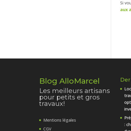
Si vo
aux a
Blog AlloMarcel
Dern
Loc
Les meilleurs artisans
tra
pour petits et gros
opt
travaux!
inv
Pré
Mentions légales
: c
CGV