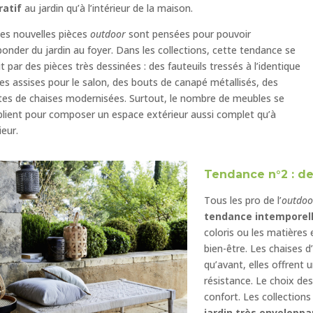
ratif
au jardin qu’à l’intérieur de la maison.
 les nouvelles pièces
outdoor
sont pensées pour pouvoir
onder du jardin au foyer. Dans les collections, cette tendance se
it par des pièces très dessinées : des fauteuils
tressés à l’identique
es assises pour le salon, des bouts de canapé métallisés, des
tes de chaises modernisées. Surtout, le nombre de meubles se
plient pour composer un espace extérieur aussi complet qu’à
rieur.
Tendance n°2 : de
Tous les pro de l’
outdoo
tendance intemporel
coloris ou les matières 
bien-être.
Les
chaises d
qu’avant,
elles
offrent 
résistance. Le choix de
confort. Les collection
jardin très enveloppa