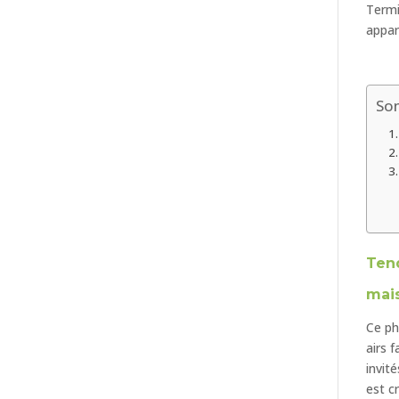
Termi
appar
So
Tend
mai
Ce p
airs 
invit
est c