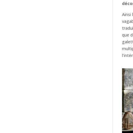
déco
Ainsi
vagab
tradu
que d
galet
multi
l’inté