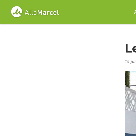
L
19 ju