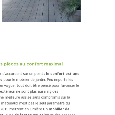
s pièces au confort maximal
r
s’accordent sur un point :
le confort est une
le
pour le mobilier de jardin. Peu importe les
en vogue, tout doit être pensé pour favoriser le
’extérieur
ne sont plus aussi rigides
une meilleure assise sans compromis sur la
s matériaux n’est pas le seul paramètre du
s 2019 mettent en lumière
un mobilier de
nt,
avec
de larges coussins
et des canapés