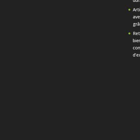
dur
Art
ave
grâ
Ret
bie
con
d’e