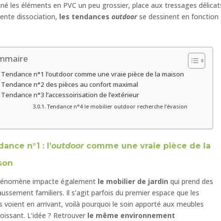
né les éléments en PVC un peu grossier, place aux tressages délicats
ente dissociation,
les tendances
outdoor
se dessinent en fonction
mmaire
Tendance n°1 l’outdoor comme une vraie pièce de la maison
Tendance n°2 des pièces au confort maximal
Tendance n°3 l’accessoirisation de l’extérieur
Tendance n°4 le mobilier outdoor recherche l’évasion
ance n°1 : l’
outdoor
comme une vraie pièce de la
son
hénomène impacte également
le mobilier de jardin
qui prend des
faussement familiers. Il s’agit parfois du premier espace que les
és voient en arrivant, voilà pourquoi le soin apporté aux meubles
roissant. L’idée ? Retrouver
le même environnement