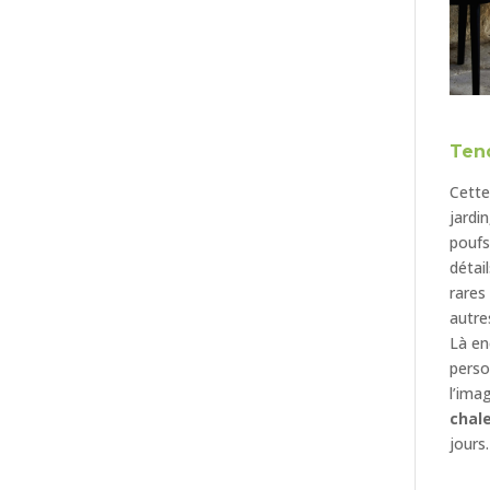
Tend
Cette
jardin
poufs
détai
rares
autre
Là enc
perso
l’imag
chal
jours.