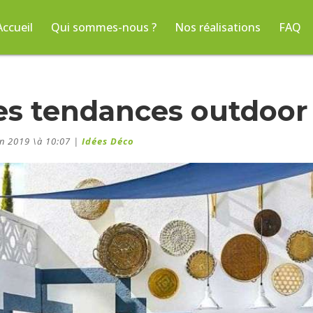
Accueil
Qui sommes-nous ?
Nos réalisations
FAQ
es tendances outdoor 
in 2019 \à 10:07
|
Idées Déco