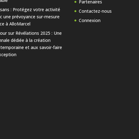
able
Partenaires
isans : Protégez votre activité
Contactez-nous
c une prévoyance sur-mesure
Connexion
ce à AlloMarcel
our sur Révélations 2025 : Une
nnale dédiée à la création
temporaine et aux savoir-faire
xception