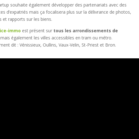
artup souhaite également développer des partenariats avec des
es d’expatriés mais ça focalisera plus sur la délivrance de photos,
s et rapports sur les biens.
lice-immo
est présent sur
tous les arrondissements de
mais également les villes accessibles en tram ou métro.
ment dit : Vénissieux, Oullins, Vaux-Velin, St-Priest et Bron.