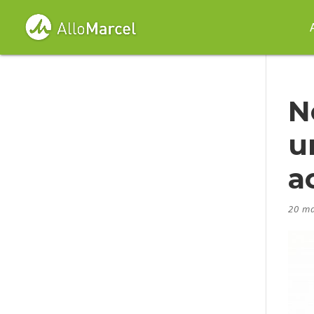
N
u
a
20 ma