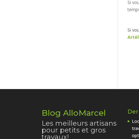
Si vo
temps
Si vo
Arté
Blog AlloMarcel
Dern
Loc
Les meilleurs artisans
tra
pour petits et gros
opt
travaux!