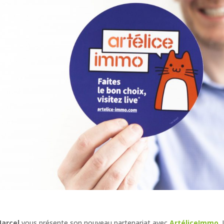
Marcel
vous présente son nouveau partenariat avec
ArtéliceImmo
.