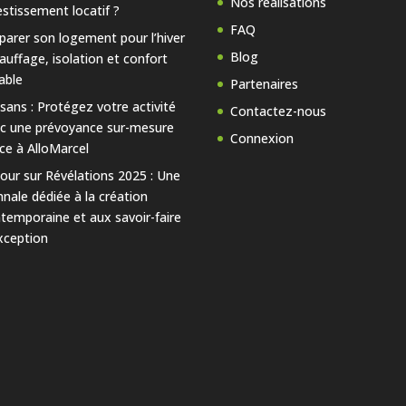
Nos réalisations
estissement locatif ?
FAQ
parer son logement pour l’hiver
Blog
hauffage, isolation et confort
able
Partenaires
isans : Protégez votre activité
Contactez-nous
c une prévoyance sur-mesure
Connexion
ce à AlloMarcel
our sur Révélations 2025 : Une
nnale dédiée à la création
temporaine et aux savoir-faire
xception