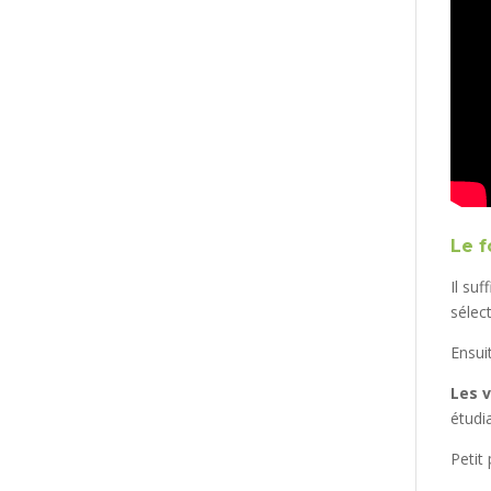
Le 
Il suf
sélect
Ensui
Les v
étudi
Petit 