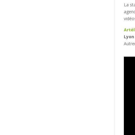
La st
agenc
vidéo
Arté
Lyon
Autre