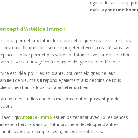
égérie de sa startup pr
malin
ayant une bonne
oncept d’Artélice Immo :
 startup permet aux futurs locataires et acquéreurs de visiter leurs
 chez eux afin qu’ils puissent se projeter et voir la réalité sans avoir
déplacer. L
e live permet des visites à distance avec une interaction
t avec le « visiteur » grâce à un appel de type visioconférence.
rvice est idéal pour les étudiants, souvent éloignés de leur
ain lieu de vie, mais il répond également aux besoins de tous
culiers cherchant à louer ou à acheter un bien.
se autant des studios que des maisons tout en passant par des
cations.
t savoir qu’
Artélice-immo
est en partenariat avec 10 résidences
antes et cherche dans un futur proche à développer d’autres
nariats avec par exemple des agences immobilières.