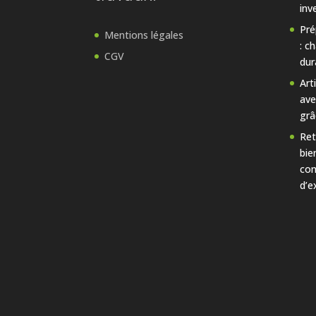
inv
Pré
Mentions légales
: c
CGV
dur
Art
ave
grâ
Ret
bie
con
d’e