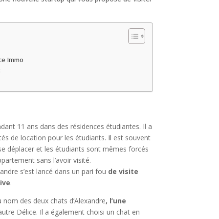
ice Immo
t
ndant 11 ans dans des résidences étudiantes. Il a
ltés de location pour les étudiants.
I
l est souvent
e déplacer et les étudiants sont mêmes forcés
partement sans l’avoir visité.
andre s’est lancé dans un pari fou
de visite
ive
.
u nom des deux chats d’Alexandre
, l’une
’autre Délice. Il a également choisi un chat en