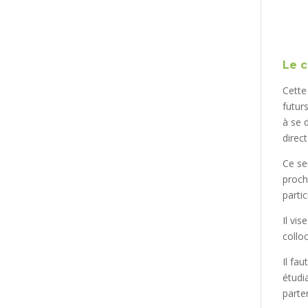
Le c
Cette
futurs
à se 
direc
Ce se
proch
parti
Il vi
collo
Il fau
étudi
parte