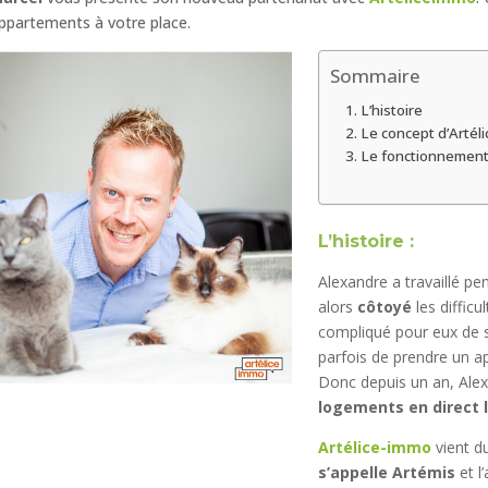
ppartements à votre place.
Sommaire
L’histoire
Le concept d’Artél
Le fonctionnemen
L’histoire :
Alexandre a travaillé pe
alors
côtoyé
les difficu
compliqué pour eux de s
parfois de prendre un ap
Donc depuis un an, Alex
logements en direct l
Artélice-immo
vient d
s’appelle Artémis
et l