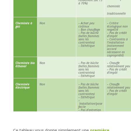
à 70%)
cheminée
traditionnelle
Cheminée à
Non
– Achat peu
– Critère
gaz
coûteux
écologique non
–
Bon chauffage
respecté
–
Pas de bûche
–
Pas de crédit
(belles flammes
d’impôt
sans les
–
Contraintes à
contraintes)
l’installation
–
Esthétique
(notamment
accord
nécessaire en
copropriété)
Cheminée bio
Non
– Pas de bûche
– Chauffe
éthanol
(belles flammes
relativement peu
sans les
–
Pas de crédit
contraintes)
d’impôt
–
Esthétique
Cheminée
Non
– Pas de bûche
– Chauffe
électrique
(belles flammes
relativement peu
sans les
–
Pas de crédit
contraintes)
d’impôt
–
Esthétique
–
Installation/pose
facile
–
Pas d’entretien
Ce tableau vous donne simplement une
première