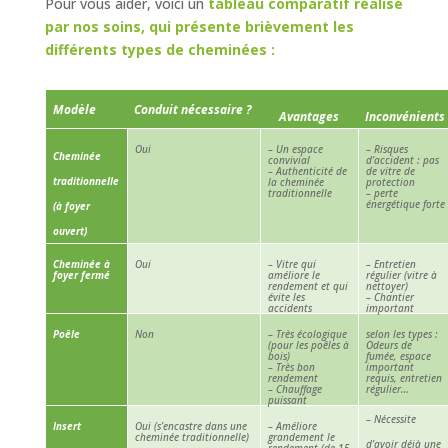
Pour vous aider, voici un
tableau comparatif réalisé
par nos soins, qui présente brièvement les
différents types de cheminées :
Modèle
Conduit nécessaire ?
Avantages
Inconvénients
Oui
– Un espace
– Risques
Cheminée
convivial
d’accident : pas
–
Authenticité de
de vitre de
traditionnelle
la cheminée
protection
traditionnelle
– perte
énergétique forte
(à foyer
ouvert)
Cheminée à
Oui
– Vitre qui
– Entretien
foyer fermé
améliore le
régulier (vitre à
rendement et qui
nettoyer)
évite les
–
Chantier
accidents
important
Poêle
Non
– Très écologique
selon les types :
(pour les poêles à
Odeurs de
bois)
fumée, espace
–
Très bon
important
rendement
requis, entretien
–
Chauffage
régulier…
puissant
– Nécessite
Insert
Oui (s’encastre dans une
– Améliore
cheminée traditionnelle)
grandement le
d’avoir déjà une
rendement (de 15