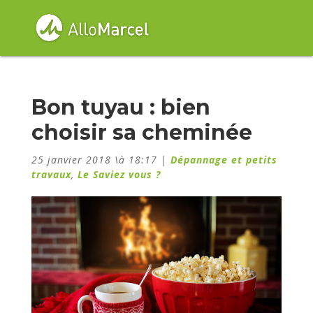
Bon tuyau : bien
choisir sa cheminée
25 janvier 2018 \à 18:17
|
Dépannage et petits
travaux
,
Le Saviez vous ?