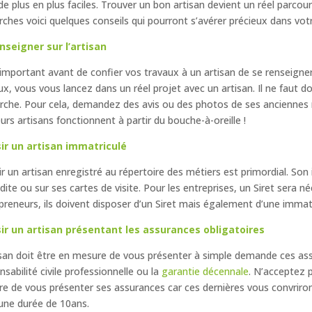
de plus en plus faciles. Trouver un bon artisan devient un réel parco
rches voici quelques conseils qui pourront s’avérer précieux dans vot
nseigner sur l’artisan
t important avant de confier vos travaux à un artisan de se renseigner
ux, vous vous lancez dans un réel projet avec un artisan. Il ne faut d
che. Pour cela, demandez des avis ou des photos de ses anciennes ré
eurs artisans fonctionnent à partir du bouche-à-oreille !
sir un artisan immatriculé
ir un artisan enregistré au répertoire des métiers est primordial. Son
 édite ou sur ses cartes de visite. Pour les entreprises, un Siret sera n
preneurs, ils doivent disposer d’un Siret mais également d’une immatr
sir un artisan présentant les assurances obligatoires
isan doit être en mesure de vous présenter à simple demande ces as
nsabilité civile professionnelle ou la
garantie décennale
. N’acceptez 
e de vous présenter ses assurances car ces dernières vous convriron
une durée de 10ans.