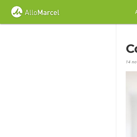
C
14 no