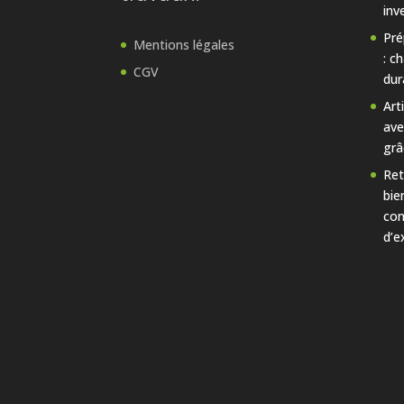
inv
Pré
Mentions légales
: c
CGV
dur
Art
ave
grâ
Ret
bie
con
d’e