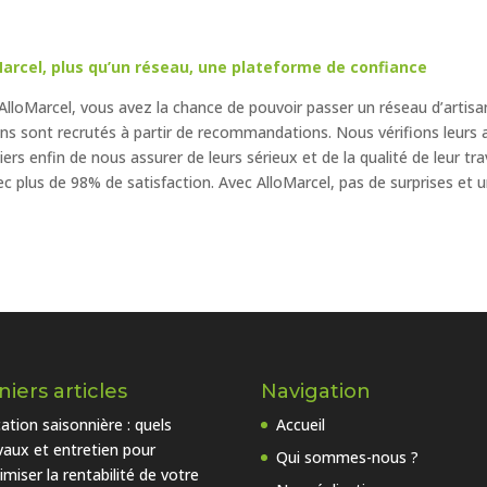
Marcel, plus qu’un réseau, une plateforme de confiance
AlloMarcel, vous avez la chance de pouvoir passer un réseau d’artisa
ans sont recrutés à partir de recommandations. Nous vérifions leurs 
iers enfin de nous assurer de leurs sérieux et de la qualité de leur tr
ec plus de 98% de satisfaction. Avec AlloMarcel, pas de surprises et un
iers articles
Navigation
ation saisonnière : quels
Accueil
vaux et entretien pour
Qui sommes-nous ?
imiser la rentabilité de votre