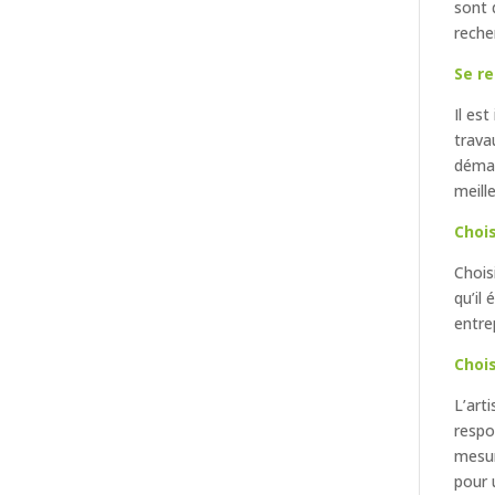
sont 
reche
Se re
Il es
trava
démar
meill
Choi
Chois
qu’il
entre
Choi
L’art
respo
mesur
pour 