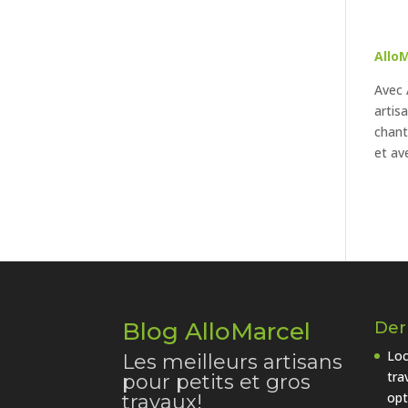
Allo
Avec 
artis
chant
et av
Blog AlloMarcel
Dern
Loc
Les meilleurs artisans
tra
pour petits et gros
opt
travaux!