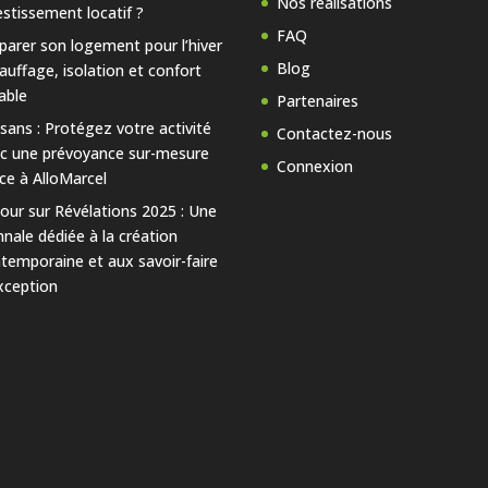
Nos réalisations
estissement locatif ?
FAQ
parer son logement pour l’hiver
Blog
hauffage, isolation et confort
able
Partenaires
isans : Protégez votre activité
Contactez-nous
c une prévoyance sur-mesure
Connexion
ce à AlloMarcel
our sur Révélations 2025 : Une
nnale dédiée à la création
temporaine et aux savoir-faire
xception