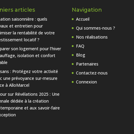
iers articles
Navigation
ation saisonnière : quels
Accueil
vaux et entretien pour
Qui sommes-nous ?
imiser la rentabilité de votre
Nos réalisations
estissement locatif ?
FAQ
parer son logement pour l’hiver
Blog
hauffage, isolation et confort
able
Partenaires
isans : Protégez votre activité
Contactez-nous
c une prévoyance sur-mesure
Connexion
ce à AlloMarcel
our sur Révélations 2025 : Une
nnale dédiée à la création
temporaine et aux savoir-faire
xception