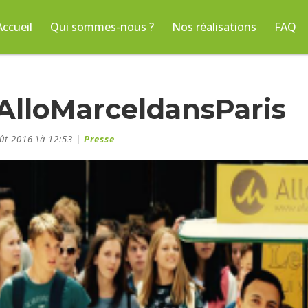
Accueil
Qui sommes-nous ?
Nos réalisations
FAQ
AlloMarceldansParis
ût 2016 \à 12:53
|
Presse