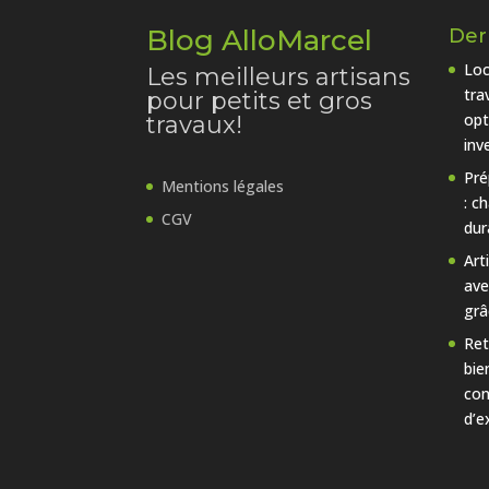
Blog AlloMarcel
Dern
Loc
Les meilleurs artisans
tra
pour petits et gros
opt
travaux!
inv
Pré
Mentions légales
: c
CGV
dur
Art
ave
grâ
Ret
bie
con
d’e