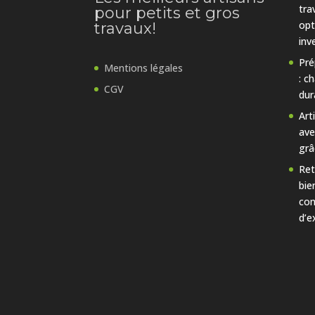
tra
pour petits et gros
opt
travaux!
inv
Pré
Mentions légales
: c
CGV
dur
Art
ave
grâ
Ret
bie
con
d’e