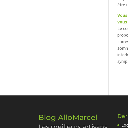
être 
Vous 
vous 
Le co
propo
corre
somme
inter
sympa
Blog AlloMarcel
Dern
Loc
Les meilleurs artisans