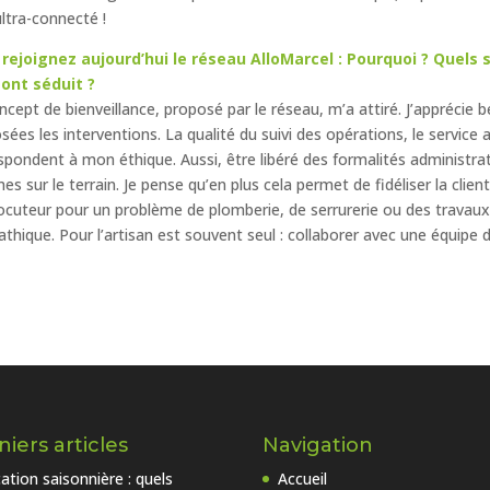
ultra-connecté !
rejoignez aujourd’hui le réseau AlloMarcel : Pourquoi ? Quels
ont séduit ?
ncept de bienveillance, proposé par le réseau, m’a attiré. J’apprécie b
sées les interventions. La qualité du suivi des opérations, le service a
spondent à mon éthique. Aussi, être libéré des formalités administrat
s sur le terrain. Je pense qu’en plus cela permet de fidéliser la clien
locuteur pour un problème de plomberie, de serrurerie ou des travaux
thique. Pour l’artisan est souvent seul : collaborer avec une équipe d
iers articles
Navigation
ation saisonnière : quels
Accueil