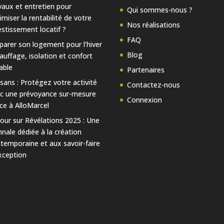
vaux et entretien pour
Qui sommes-nous ?
imiser la rentabilité de votre
Nos réalisations
estissement locatif ?
FAQ
parer son logement pour l’hiver
Blog
hauffage, isolation et confort
able
Partenaires
isans : Protégez votre activité
Contactez-nous
c une prévoyance sur-mesure
Connexion
ce à AlloMarcel
our sur Révélations 2025 : Une
nnale dédiée à la création
temporaine et aux savoir-faire
xception