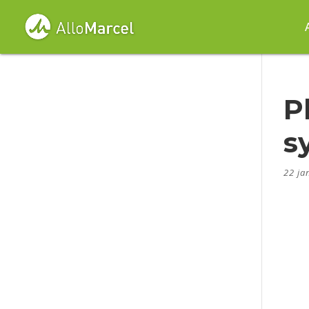
P
s
22 ja