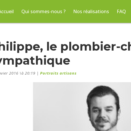
Accueil
Qui sommes-nous ?
Nos réalisations
FAQ
hilippe, le plombier-c
ympathique
nvier 2016 \à 20:19
|
Portraits artisans