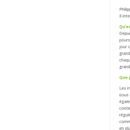
Phili
Il int
Qu’es
Depui
pours
jour 
grand
chaqu
grand
Que 
Les m
issus
égale
conte
régul
comme
en pl