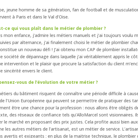
ppe, jeune homme de sa génération, fan de football et de musculation,
ervient à Paris et dans le Val d’Oise.
t-ce qui vous plaît dans le métier de plombier ?
s mon enfance, j’admire les métiers manuels et j’ai toujours voulu m
uivies par alternance, j’ai finalement choisi le métier de plombier cha
constitue un nouveau défi ! J’ai obtenu mon CAP de plombier installate
e société de dépannage dans laquelle j’ai véritablement appris le côt
e intervention et le plaisir que procure la satisfaction du client m’en
e sincérité envers le client.
pensez-vous de l’évolution de votre métier ?
étiers du bâtiment risquent de connaître une période difficile à ca
 de l’Union Européenne qui peuvent se permettre de pratiquer des tar
ment être une chance pour la profession : nous allons être obligés de
xte, des réseaux de confiance tels qu’AlloMarcel sont visionnaires. Il
er le marché en proposant des prix justes. Cela profite aussi bien a
 les autres métiers de l’artisanat, est un métier de service. L’artis
us avertis et exigeants : en plus de la maitrise technique, le plombier