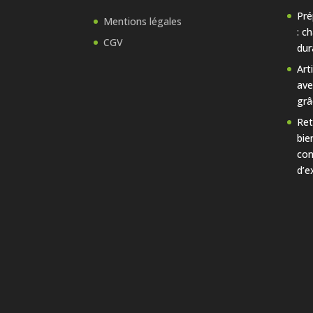
Pré
Mentions légales
: c
CGV
dur
Art
ave
grâ
Ret
bie
con
d’e