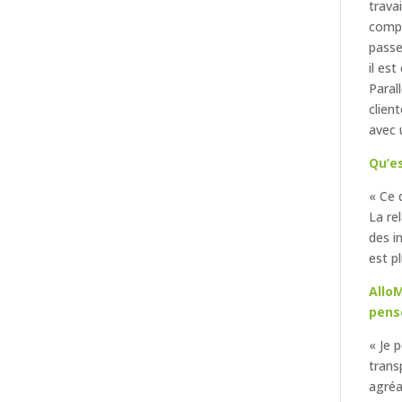
trava
compt
passe
il es
Paral
clien
avec 
Qu’es
« Ce 
La re
des i
est p
AlloM
pens
« Je 
trans
agréa