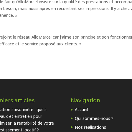
 le fait qu’AlloMarcel insiste sur la qualité des prestations et accomp
n besoin, mais aussi après en recueillant ses impressions. Il y a che
anence. »
i rejoint le réseau AlloMarcel car j’aime son principe et son fonctionn
efficace et le service proposé aux clients. »
iers articles
Navigation
ation saisonnière : quels
Accueil
vaux et entretien pour
Qui sommes-nous ?
imiser la rentabilité de votre
Nos réalisations
estissement locatif ?