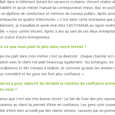
illait dans le bâtiment durant les vacances scolaires. Vincent réalise al
abilité et qu’un métier manuel lui correspondrait mieux. Bac en poche
 un diplôme de conducteur et métreur de travaux publics. Après avoir 
t embauché en qualité d’électricien. « C’est dans cette entreprise que j
lèlement, je travaillais le week-end chez CASTORAMA au rayon revête
tèle. » nous confie Vincent. Après 3 ans au sein de ces deux entrepr
un statut d’auto-entrepreneur.
t-ce que vous plait le plus dans votre métier ?
qui me plaît dans mon métier c’est sa diversité : chaque chantier est 
lation avec le client me plaît beaucoup également : les échanges, les 
nstallations et des travaux à réaliser. Je constate qu’avec les années
lus considéré et les gens me font plus confiance. »
arcel a pour objectif de rétablir la relation de confiance ent
ez-vous ?
pense que c’est une très bonne chose ! Le fait de fixer des prix rais
parente au client lui permet d’être en confiance. Les gens sont souven
ble d’être bien accueilli par des clients sereins, rassurés par un premi