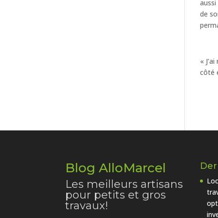
aussi
de so
perm
« J’a
côté 
Blog AlloMarcel
Dern
Loc
Les meilleurs artisans
tra
pour petits et gros
opt
travaux!
inv