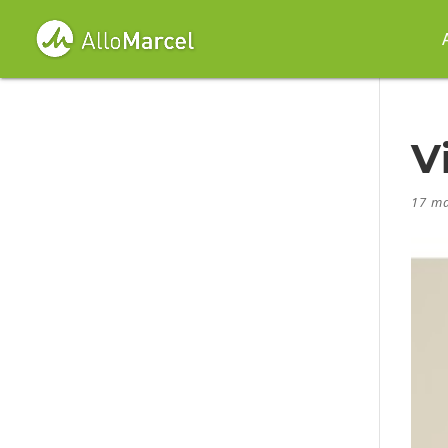
V
17 ma